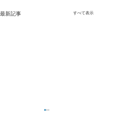
すべて表示
最新記事
7月25日土曜は休診となり
コロナ対策につ
ます。
コロナ対策で眼科