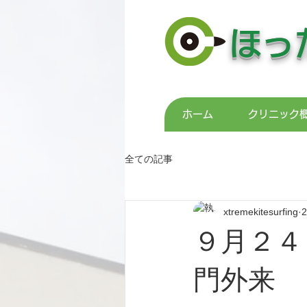
ほっ
ホーム
クリニック
全ての記事
xtremekitesurfing
９月２４
門外来