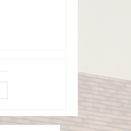
ナ対策について
ナ対策で眼科的に有効な事
とにかく眼の周り、顔、髪を
ない事です。マスク装用に慣
いない方や説明のためのジェ
ャーなど顔に常に触れている
多く感じます。 気をつけて
さい。