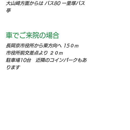
大山崎方面からは バス80 一里塚バス
亭
車でご来院の場合
長岡京市役所から東方向へ 15０ｍ
市役所前交差点より ２０ｍ
駐車場10台 近隣のコインパークもあ
ります