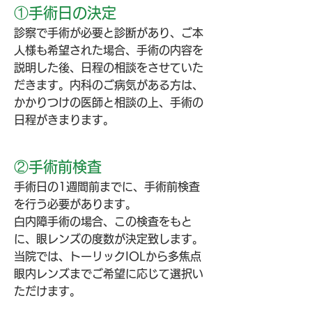
可
​①手術日の決定
能
バ
診察で手術が必要と診断があり、ご本
ッ
人様も希望された場合、手術の内容を
ク
説明した後、日程の相談をさせていた
ア
ッ
だきます。内科のご病気がある方は、
プ
かかりつけの医師と相談の上、手術の
マ
日程がきまります。
ル
チ
カ
ラ
​②​手術前検査
ー
手術日の1週間前までに、手術前検査
レ
ー
を行う必要があります。
ザ
​白内障手術の場合、この検査をもと
ー
に、眼レンズの度数が決定致します。
も
完
当院では、トーリックIOLから多焦点
備
眼内レンズまでご希望に応じて選択い
ただけます。