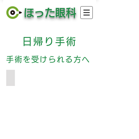
​ほった眼科
日帰り手術
手術を受けられる方へ
手術室
懸
垂
型
顕
微
鏡
ル
メ
ラ
ス