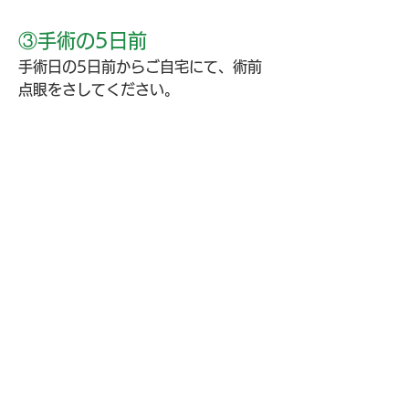
③手術の5日前
手術日の5日前からご自宅にて、術前
点眼をさしてください。
④手術当日
1. 術前処置を行うため、ご案内時間に
お越しください。
2. 心電図、血圧管理をもとに手術を行
います。
3. 15分程度の休憩の後、手術後診察
を行います。
4.
問題なければ帰宅することができま
す。
⑤手術後検診