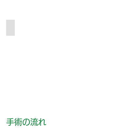
リ
ッ
ト
照
手術室
明
リ
広々
サ
と
イ
し
ト
た
手
術
空
間
最
大
2
列
ま
で
同
​手術の流れ
時
手
術