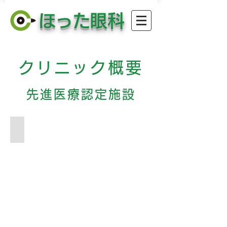
​ほった眼科
クリニック概要
先進医療認定施設
待合室
待
合
室
バ
リ
ア
フ
リ
ー
対