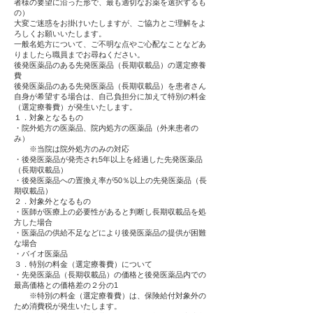
者様の要望に沿った形で、最も適切なお薬を選択するも
の）
大変ご迷惑をお掛けいたしますが、ご協力とご理解をよ
ろしくお願いいたします。
一般名処方について、ご不明な点やご心配なことなどあ
りましたら職員までお尋ねください。
後発医薬品のある先発医薬品（長期収載品）の選定療養
費
後発医薬品のある先発医薬品（長期収載品）を患者さん
自身が希望する場合は、自己負担分に加えて特別の料金
（選定療養費）が発生いたします。
１．対象となるもの
・院外処方の医薬品、院内処方の医薬品（外来患者の
み）
※当院は院外処方のみの対応
・後発医薬品が発売され5年以上を経過した先発医薬品
（長期収載品）
・後発医薬品への置換え率が50％以上の先発医薬品（長
期収載品）
２．対象外となるもの
・医師が医療上の必要性があると判断し長期収載品を処
方した場合
・医薬品の供給不足などにより後発医薬品の提供が困難
な場合
・バイオ医薬品
３．特別の料金（選定療養費）について
・先発医薬品（長期収載品）の価格と後発医薬品内での
最高価格との価格差の２分の1
※特別の料金（選定療養費）は、保険給付対象外の
ため消費税が発生いたします。