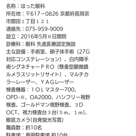
名称：ほった眼科
所在地：〒617－0826 京都府長岡京
市開田１丁目１２１
連絡先：075-959-9009
設立：2016年5月６日開院
診療科：眼科 先進医療認定施設
主な設備：手術室、
硝子体手術（27G
対応コンステレーション）、
白内障手
術シグネチャーＰＲO（懸垂型顕微鏡
ルメラスリットリサイト）、
マルチカ
ラーレーザー、ＹＡＧレーザー
検査機器：
ＩＯＬマスター700、
OPD-Ⅲ、OA2000、ハンフリー視野
検査、ゴールドマン視野検査、３D
OCT、視力検査台３台(５ｍ、１ｍ)、
眼底カメラ(自発蛍光写真)
職員数：約10名
駐車場：専用駐車場 約10台