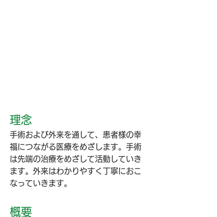
フ
ァ
イ
リ
ン
グ
シ
ス
テ
ム
を
完
備
理念
手術および外来を通して、患者様の幸
福につながる医療をめざします。手術
は先端の治療をめざして活動していき
ます。外来はわかりやすく丁寧におこ
なっていきます。
概要