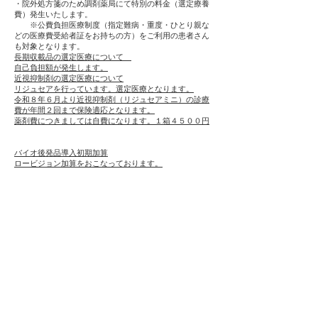
・院外処方箋のため調剤薬局にて特別の料金（選定療養
費）発生いたします。
※公費負担医療制度（指定難病・重度・ひとり親な
どの医療費受給者証をお持ちの方）をご利用の患者さん
も対象となります。
長期収載品の選定医療について
自己負担額が発生します。
近視抑制剤の選定医療について
リジュセアを行っています。選定医療となります。
令和８年６月より近視抑制剤（リジュセアミニ）の診療
費が年間２回まで保険適応となります。
薬剤費につきましては自費になります。１箱４５００円
バイオ後発品導入初期加算
ロービジョン加算をおこなっております。
コンタクトレンズ検査料１
１．コンタクトレンズの装用を目的とし受診され、当院
を初めて受診した方は初診料の２９１点を算定、当院に
て過去にコンタクトレンズ検査料を算定したことがある
方は再診料の７５点を算定いたします。
２．コンタクトレンズ検査料1 200点
３．厚生労働省が定める疾病に対して行っている検査及
びコンタクトレンズの装用を中止し処方を行わない場合
については、コンタクトレンズ検査料ではなく、個々の
眼科検査料で算定する場合があります。
ご不明な点がございましたら、受付窓口へご相談くださ
い。