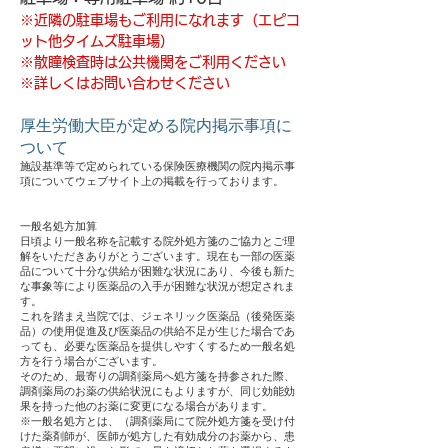
※
近隣の駐車場もご利用になれます（エピコ
ット他タイムズ駐車場）
※散瞳検査時は公共機関をご利用ください
※詳しくはお問い合わせください
厚生労働大臣が定める院内掲示事項に
ついて
施設基準等で定められている保険医療機関の院内掲示事
項についてウェブサイト上の掲載を行っております。
一般名処方加算
日頃より一般名称を記載する院外処方箋のご協力とご理
解をいただきありがとうございます。現在も一部の医薬
品について十分な供給が困難な状況にあり、今後も新た
な事象等により医薬品の入手が困難な状況が想定されま
す。
これを踏まえ当院では、ジェネリック医薬品（後発医薬
品）の使用促進及び医薬品の供給不足が生じた場合であ
っても、必要な医薬品を提供しやすくするため一般名処
方を行う場合がございます。
そのため、最寄りの調剤薬局へ処方箋を持参された際、
調剤薬局のお薬の供給状況にもよりますが、同じ効能効
果を持った他のお薬に変更になる場合があります。
※一般名処方とは、（調剤薬局にて院外処方箋を受け付
けた薬剤師が、医師が処方した有効成分のお薬から、患